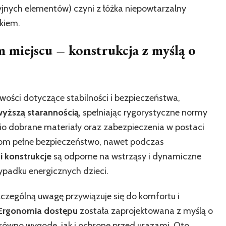
jnych elementów) czyni z łóżka niepowtarzalny
ckiem.
 miejscu – konstrukcja z myślą o
ości dotyczące stabilności i bezpieczeństwa,
wyższą starannością
, spełniając rygorystyczne normy
o dobrane materiały oraz zabezpieczenia w postaci
kom pełne bezpieczeństwo, nawet podczas
i konstrukcje
są odporne na wstrząsy i dynamiczne
zypadku energicznych dzieci.
zególną uwagę przywiązuje się do komfortu i
Ergonomia dostępu
została zaprojektowana z myślą o
równo wygodę, jak i ochronę przed urazami. Oto