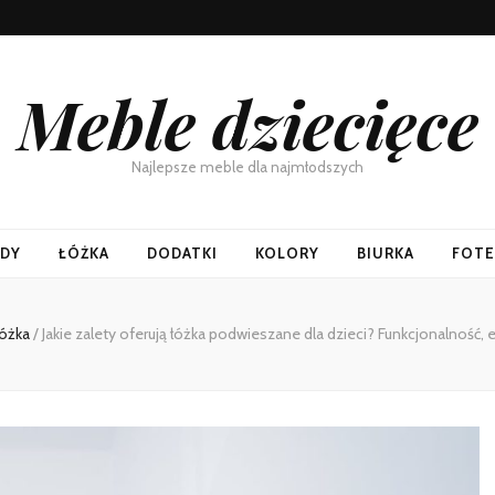
Meble dziecięce
Najlepsze meble dla najmłodszych
DY
ŁÓŻKA
DODATKI
KOLORY
BIURKA
FOTE
óżka
/
Jakie zalety oferują łóżka podwieszane dla dzieci? Funkcjonalność,