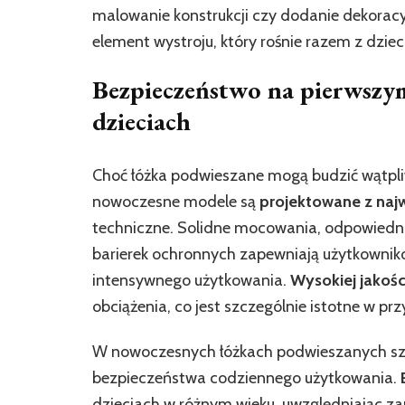
malowanie konstrukcji czy dodanie dekoracy
element wystroju, który rośnie razem z dzie
Bezpieczeństwo na pierwszym
dzieciach
Choć łóżka podwieszane mogą budzić wątpliw
nowoczesne modele są
projektowane z naj
techniczne. Solidne mocowania, odpowiedni
barierek ochronnych zapewniają użytkowni
intensywnego użytkowania.
Wysokiej jakośc
obciążenia, co jest szczególnie istotne w pr
W nowoczesnych łóżkach podwieszanych szc
bezpieczeństwa codziennego użytkowania.
dzieciach w różnym wieku, uwzględniając za