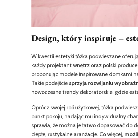
Design, który inspiruje – est
W kwestii estetyki łóżka podwieszane oferuj
każdy projektant wnętrz oraz polski produce
proponując modele inspirowane domkami na
Takie podejście
sprzyja rozwijaniu wyobraź
nowoczesne trendy dekoratorskie, gdzie este
Oprócz swojej roli użytkowej, łóżka podwies
punkt pokoju, nadając mu indywidualny char
sprawia, że można je łatwo dopasować do 
ciepłe, rustykalne aranżacje. Co więcej,
możli